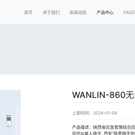
首页
关于我们
新闻动态
产品中心
FAQ
WANLIN-86
上架时间：2024-01-09
产品描述：陕西省应急管理综合应
监控AI单人值守, 西安“隐患随