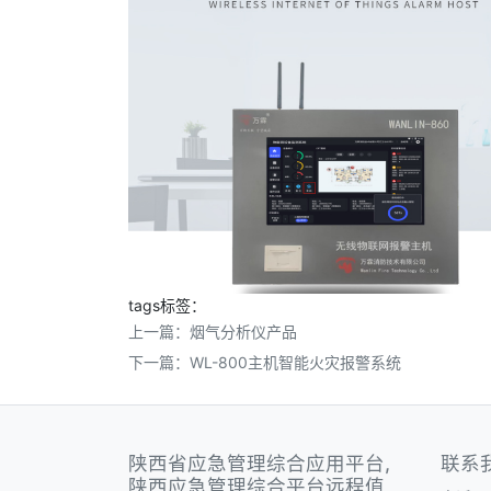
tags标签：
上一篇：
烟气分析仪产品
下一篇：
WL-800主机智能火灾报警系统
陕西省应急管理综合应用平台,
联系
陕西应急管理综合平台远程值