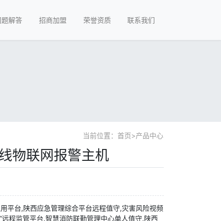
问题解答
招商加盟
荣誉资质
联系我们
当前位置：
首页
>
产品中心
0无线物联网报警主机
用平台,陕西应急管理综合平台远程值守,灾害风险视频
手拍”远程监管平台,智慧消防联勤管理中心单人值守,陕西