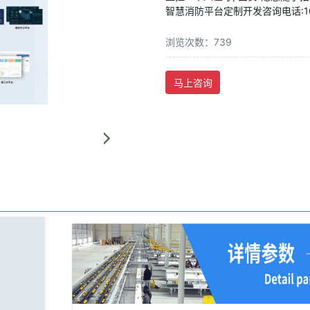
智慧消防平台定制开发咨询电话:167
浏览次数：739
马上咨询