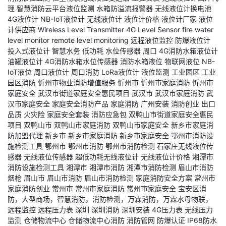
理
智慧消防云平台液位监测
水箱防溢流报警器
无线液位计换电池
4G液位计
NB-IoT液位计
无线液位计
液位计价格
液位计厂家
液位
计供应商
Wireless Level Transmitter
4G Level Sensor
fire water
level monitor
remote level monitoring
远程液位监控
防爆液位计
投入式液位计
智慧水务
低功耗
水位传感器
周口
4G消防水箱液位计
油罐液位计
4G消防水箱水位传感器
消防水箱液位
物联网液位
NB-
IoT液位
周口液位计
周口消防
LoRa液位计
液位监测
工业园区
工业
园区消防
忻州市物业消防增值服务
忻州市
忻州市家庭消防
忻州市
家庭安全
武汉市街道家庭安全惠民项目
武汉市
武汉市家庭消防
武
汉市家庭安全
家庭安全消防产品
家庭消防
广州安装
消防创业
出口
品质
火灾险
家庭安全套装
消防应急包
双鸭山市街道家庭安全惠民
项目
双鸭山市
双鸭山市家庭消防
双鸭山市家庭安全
新乡市家庭消
防加盟代理
新乡市
新乡市家庭消防
新乡市家庭安全
鄂州市消防设
施检测工具
鄂州市
鄂州市消防
鄂州市消防检测
石家庄无线液位传
感器
无线液位传感器
超低功耗无线液位计
无线液位计价格
湘潭市
消防设施检测工具
湘潭市
湘潭市消防
湘潭市消防检测
眉山市消防
烟枪
眉山市
眉山市消防
眉山市消防检测
家庭消防安全方案
常州市
家庭消防创业
常州市
常州市家庭消防
常州市家庭安全
宝安区消
防，大型商场，智慧消防，消防检测，万霖消防，万霖水母物联，
远程监控
远程压力表
深圳
深圳消防
深圳安装
4G压力表
无线压力
监测
仓储物流中心
仓储物流中心消防
消防管网
防爆认证
IP68防水