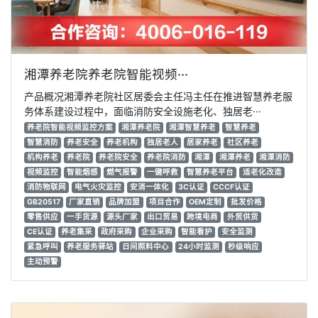
湘潭养老院养老院智能视频···
产品概况湘潭养老院社区居委会主任冯主任在推进智慧养老服
务体系建设过程中，面临消防安全设施老化、独居老···
养老院智能视频监控方案
湘潭养老院
湘潭智慧养老
智慧养老
智慧消防
养老安全
养老机构
独居老人
居家养老
社区养老
机构养老
养老院
养老院安全
养老院消防
湘潭
湘潭养老
湘潭消防
视频监控
智能烟感
燃气报警
一键呼救
智慧养老平台
适老化改造
消防物联网
电气火灾监控
安消一体化
3C认证
CCCF认证
GB20517
厂家直销
品牌加盟
项目合作
OEM定制
批发价格
零售供应
一手货源
源头厂家
出口贸易
跨境电商
外贸供货
CE认证
养老集采
政府采购
企业采购
智能看护
安全监测
紧急呼叫
养老服务驿站
日间照料中心
24小时监测
秒级响应
主动预警