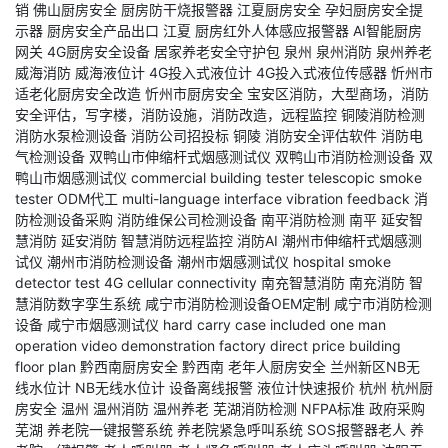
销
佛山厨房安全
厨房防干烧报警器
江夏厨房安全
孕妇厨房安全提
示器
厨房安全产品出口
江夏
厨房红外人体感应报警器
AI智能厨房
网关
4G厨房安全设备
居家养老安全守护包
泉州
泉州消防
泉州养老
威海消防
威海液位计
4G投入式液位计
4G投入式液位传感器
忻州市
适老化厨房安全改造
忻州市厨房安全
宝安区消防，大型商场，消防
安全评估，写字楼，消防设施，消防改造，远程监控
铜陵消防检测
消防水泵检测设备
消防公司招投标
铜陵
消防安全评估软件
消防电
气检测设备
双鸭山市伸缩杆式烟感测试仪
双鸭山市消防检测设备
双
鸭山市烟感测试仪
commercial building tester
telescopic smoke
tester
ODM代工
multi-language interface
vibration feedback
消
防检测设备采购
消防维保公司检测设备
南平消防检测
南平
延安智
慧消防
延安消防
智慧消防远程监控
消防AI
潮州市伸缩杆式烟感测
试仪
潮州市消防检测设备
潮州市烟感测试仪
hospital smoke
detector test
4G cellular connectivity
南充智慧消防
南充消防
智
慧消防数字孪生系统
咸宁市消防检测设备OEM定制
咸宁市消防检测
设备
咸宁市烟感测试仪
hard carry case included
one man
operation
video demonstration
factory direct price
building
floor plan
黔西南厨房安全
黔西南
老年人厨房安全
兰州新区NB无
线水位计
NB无线水位计
设备离线报警
液位计快速报价
杭州
杭州厨
房安全
温州
温州消防
温州养老
芜湖消防检测
NFPA标准
政府采购
芜湖
养老院一键报警系统
养老院紧急呼叫系统
SOS报警器老人
养