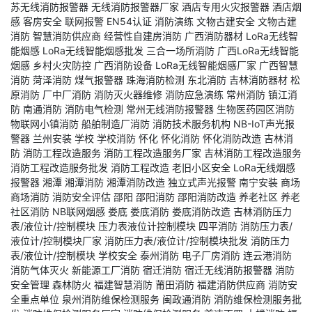
苏无线消防报警器
无线消防报警器厂家
酒店专用火灾报警器
酒店烟
感
客房安全
联网报警
EN54认证
消防演练
文物古建安全
文物古建
消防
智慧消防供应商
经营性自建房消防
广西消防器材
LoRa无线智
能烟感
LoRa无线智能烟感批发
三合一场所消防
广西LoRa无线智能
烟感
乡村火灾防控
广西消防设备
LoRa无线智能烟感厂家
广西智慧
消防
菏泽消防
煤气报警器
珠海消防检测
东北消防
吉林消防器材
松
原消防
厂中厂消防
消防灭火器维修
消防应急演练
常州消防
镇江消
防
南通消防
消防电气检测
常州无线消防报警器
生物医药园区消防
物联网小镇消防
船舶制造厂消防
消防技术服务机构
NB-IoT声光报
警器
兰州安装
学校
学校消防
怀化
怀化消防
怀化消防改造
吉林消
防
消防工程改造服务
消防工程改造服务厂家
吉林消防工程改造服务
消防工程改造服务批发
消防工程改造
老旧小区安全
LoRa无线烟感
报警器
湘潭
湘潭消防
湘潭消防改造
独立式声光报警
南宁安装
商场
商场消防
消防安全评估
邵阳
邵阳消防
邵阳消防改造
养老社区
养老
社区消防
NB联网烟感
娄底
娄底消防
娄底消防改造
吉林消防压力
表/液位计/控制模块
压力表液位计控制模块
四平消防
消防压力表/
液位计/控制模块厂家
消防压力表/液位计/控制模块批发
消防压力
表/液位计/控制模块
学校安全
泰州消防
电子厂房消防
连云港消防
消防气体灭火
新能源工厂消防
宿迁消防
宿迁无线消防报警器
消防
安全管理
森林防火
福建智慧消防
莆田消防
福建消防供应商
消防安
全重点单位
泉州消防维保检测服务
闽政通消防
消防维保检测服务批