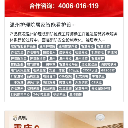
温州护理院居家智能看护设···
产品概况温州护理院消防维保工程师杨工在推进智慧养老服务
体系建设过程中，面临消防安全设施老化、独居老人···
居家智能看护设备
温州护理院
温州智慧养老
智慧养老
智慧消防
养老安全
养老机构
独居老人
居家养老
社区养老
机构养老
护理院
护理院安全
护理院消防
温州
温州养老
温州消防
智能看护
智能烟感
燃气报警
一键呼救
智慧养老平台
适老化改造
消防物联网
电气火灾监控
视频监控
安消一体化
3C认证
CCCF认证
GB20517
厂家直销
品牌加盟
项目合作
OEM定制
批发价格
零售供应
一手货源
源头厂家
出口贸易
跨境电商
外贸供货
CE认证
养老集采
政府采购
企业采购
安全监测
紧急呼叫
养老服务驿站
日间照料中心
24小时监测
秒级响应
主动预警