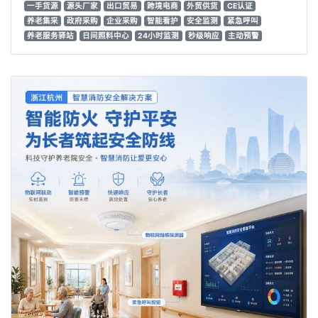
一手货源
源头厂家
出口贸易
跨境电商
外贸供货
CE认证
养老集采
政府采购
企业采购
智能看护
安全监测
紧急呼叫
养老服务驿站
日间照料中心
24小时监测
秒级响应
主动预警