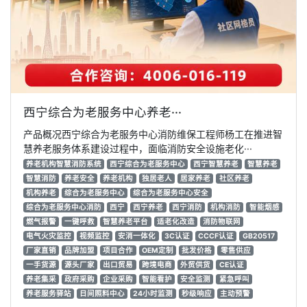
西宁综合为老服务中心养老···
产品概况西宁综合为老服务中心消防维保工程师杨工在推进智
慧养老服务体系建设过程中，面临消防安全设施老化···
养老机构智慧消防系统
西宁综合为老服务中心
西宁智慧养老
智慧养老
智慧消防
养老安全
养老机构
独居老人
居家养老
社区养老
机构养老
综合为老服务中心
综合为老服务中心安全
综合为老服务中心消防
西宁
西宁养老
西宁消防
机构消防
智能烟感
燃气报警
一键呼救
智慧养老平台
适老化改造
消防物联网
电气火灾监控
视频监控
安消一体化
3C认证
CCCF认证
GB20517
厂家直销
品牌加盟
项目合作
OEM定制
批发价格
零售供应
一手货源
源头厂家
出口贸易
跨境电商
外贸供货
CE认证
养老集采
政府采购
企业采购
智能看护
安全监测
紧急呼叫
养老服务驿站
日间照料中心
24小时监测
秒级响应
主动预警