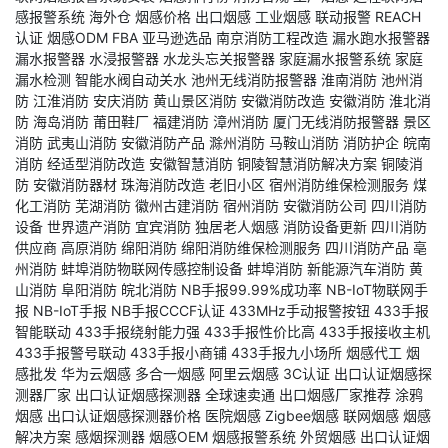
感报警系统
海外仓
烟感价格
出口烟感
工业烟感
联动报警
REACH
认证
烟感ODM
FBA
亚马逊选品
南京消防工程改造
漏水跑水报警器
漏水报警器
水浸报警器
水龙头忘关报警器
家庭漏水报警系统
家庭
漏水检测
智能水阀自动关水
池州无线消防报警器
淮南消防
池州消
防
江淮消防
安庆消防
黄山景区消防
安徽消防改造
安徽消防
淮北消
防
海岛消防
莆田鞋厂
福建消防
漳州消防
厦门无线消防报警器
景区
消防
武夷山消防
安徽消防产品
滁州消防
马鞍山消防
消防护企
皖南
消防
经适型消防改造
安徽智慧消防
铜陵智慧消防解决方案
铜陵消
防
安徽消防器材
珠海消防改造
老旧小区
宿州消防维保检测服务
煤
化工消防
芜湖消防
徽州古建消防
宿州消防
安徽消防公司
四川消防
设备
世界遗产消防
宜宾消防
独居老人烟感
消防设备更新
四川消防
供应商
高原消防
绵阳消防
绵阳消防维保检测服务
四川消防产品
亳
州消防
蚌埠消防物联网传感控制设备
蚌埠消防
新能源汽车消防
黄
山消防
阜阳消防
皖北消防
NB手报99.99%成功率
NB-IoT物联网手
报
NB-IoT手报
NB手报CCCF认证
433MHz手动报警按钮
433手报
智能联动
433手报绕射能力强
433手报性价比高
433手报接收主机
433手报警号联动
433手报小商铺
433手报九小场所
烟感代工
烟
感批发
华为云烟感
多合一烟感
阿里云烟感
3C认证
出口认证烟感探
测器厂家
出口认证烟感探测器
全球速卖通
出口烟感厂家推荐
涂鸦
烟感
出口认证烟感探测器价格
医院烟感
Zigbee烟感
联网烟感
烟感
解决方案
感烟探测器
烟感OEM
烟感报警系统
外贸烟感
出口认证烟