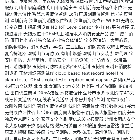
防
咸宁市烟感
咸宁市安装
无线烟感
微信报警
舟山市物业消防增值
服务
舟山市家庭消防
舟山市家庭安全
深圳前海无线远传水位计
无
线远传水位计
智慧水务液位监测
LoRa广域网液位监测
信号强度监
测
深圳前海
深圳前海消防液位监测
深圳前海液位计
WP601无线液
位变送器
上报周期设置
NB-IoT Level Sensor
企业自有平台对接
无
线浊度计
无线液位计OEM代工
独居老人消防安全产品
厦门
厦门消
防
厦门养老
商业综合体
商业综合体消防
宝安区消防，大型商场，
消防物联网，消防改造，学校，工业园区，消防安装
双鸭山市烟温
复合探测器
双鸭山市消防
双鸭山市烟感
双鸭山市安装
加盟代理
宝
安区消防，大型商场，消防安全，消防设施，消防验收，深圳盐
田，消防维修
玉树州消防检测设备OEM定制
玉树州
玉树州消防检
测设备
玉树州烟感测试仪
cloud based test record
hotel fire
alarm tester
OEM smoke tester
replacement capsule
高利润产品
4G压力变送器
北京
北京消防
北京安装
养老院
养老院消防
IP68液
位
出口供应商
4-20mA液位
水箱液位计
温岭市水务
沈阳浑南4G无
线液位变送器
4G无线液位变送器
排水窨井水位监测
耐腐蚀液位计
沈阳浑南
沈阳浑南消防液位监测
沈阳浑南液位计
液位数据大屏展示
无线液位计性价比
常州市厨房离人报警器
厨房离人报警器
厨房安全
独居老人厨房安全
家庭安全产品
厨房忘关火报警器
常州市厨房安全
老人厨房防干烧
厨房烟感
燃气报警器
SOS按钮
毫米波雷达
食堂后
厨离人报警
联动关阀
宝安区消防，大型商场，深圳消防，消防检
测，自动喷水灭火系统，工业园区，消防工程
无线安全型压力表
哈