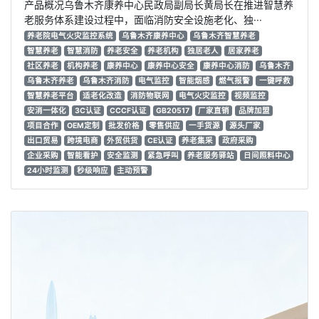
产品概况乌鲁木齐康养中心民政局副局长黄局长在推进智慧养
老服务体系建设过程中，面临消防安全设施老化、独···
养老院电气火灾监控系统
乌鲁木齐康养中心
乌鲁木齐智慧养老
智慧养老
智慧消防
养老安全
养老机构
独居老人
居家养老
社区养老
机构养老
康养中心
康养中心安全
康养中心消防
乌鲁木齐
乌鲁木齐养老
乌鲁木齐消防
电气监控
智能烟感
燃气报警
一键呼救
智慧养老平台
适老化改造
消防物联网
电气火灾监控
视频监控
安消一体化
3C认证
CCCF认证
GB20517
厂家直销
品牌加盟
项目合作
OEM定制
批发价格
零售供应
一手货源
源头厂家
出口贸易
跨境电商
外贸供货
CE认证
养老集采
政府采购
企业采购
智能看护
安全监测
紧急呼叫
养老服务驿站
日间照料中心
24小时监测
秒级响应
主动预警