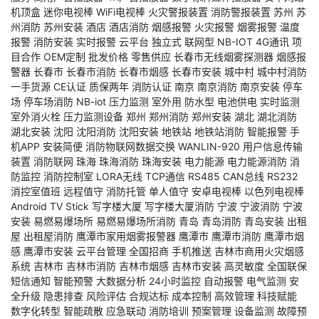
机顶盒
迷你电视棒
WiFi电视棒
火灾警报装置
消防警报装置
苏州
苏
州消防
苏州安装
酒店
酒店消防
烟感报警
火灾报警
烟雾报警
温度
报警
消防安装
实时报警
云平台
独立式
联网型
NB-IOT
4G通讯
项
目合作
OEM定制
批发价格
零售供应
长春市无线烟雾探测器
烟感报
警器
长春市
长春市消防
长春市烟感
长春市安装
城中村
城中村消防
一手货源
CE认证
质保两年
消防认证
南京
南京消防
南京安装
停车
场
停车场消防
NB-iot
压力监测
室外用
防水型
电池供电
实时监测
室外消火栓
压力监测设备
郑州
郑州消防
郑州安装
湖北
湖北消防
湖北安装
沈阳
沈阳消防
沈阳安装
地铁站
地铁站消防
智能报警
手
机APP
安装简便
消防物联网数据交换
WANLIN-920
用户信息传输
装置
消防联网
珠海
珠海消防
珠海安装
电力能源
电力能源消防
消
防监控
消防控制室
LORA无线
TCP通信
RS485
CAN总线
RS232
消控室值班
远程值守
消防托管
单人值守
安卓电视棒
以色列电视棒
Android TV Stick
写字楼大厦
写字楼大厦消防
宁波
宁波消防
宁波
安装
易燃易爆场所
易燃易爆场所消防
青岛
青岛消防
青岛安装
出租
屋
出租屋消防
鹰潭市家用烟雾报警器
鹰潭市
鹰潭市消防
鹰潭市烟
感
鹰潭市安装
云平台管理
全国招商
手机推送
吉林市商用火灾烟感
系统
吉林市
吉林市消防
吉林市烟感
吉林市安装
高灵敏度
全国联保
短信通知
智能预警
大数据分析
24小时监控
自动报警
电气监测
安
全升级
隐患排查
风险评估
合规达标
成本控制
高效管理
科技赋能
数字化转型
智能疏散
应急联动
消防培训
预案管理
设备监测
故障预