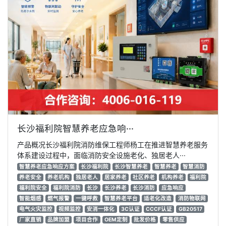
长沙福利院智慧养老应急响···
产品概况长沙福利院消防维保工程师杨工在推进智慧养老服务
体系建设过程中，面临消防安全设施老化、独居老人···
智慧养老应急响应方案
长沙福利院
长沙智慧养老
智慧养老
智慧消防
养老安全
养老机构
独居老人
居家养老
社区养老
机构养老
福利院
福利院安全
福利院消防
长沙
长沙养老
长沙消防
应急响应
智能烟感
燃气报警
一键呼救
智慧养老平台
适老化改造
消防物联网
电气火灾监控
视频监控
安消一体化
3C认证
CCCF认证
GB20517
厂家直销
品牌加盟
项目合作
OEM定制
批发价格
零售供应