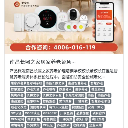
南昌长照之家居家养老紧急···
产品概况南昌长照之家养老护理培训学校校长董校长在推进智
慧养老服务体系建设过程中，面临消防安全设施老化···
居家养老紧急呼叫系统
南昌长照之家
南昌智慧养老
智慧养老
智慧消防
养老安全
养老机构
独居老人
居家养老
社区养老
机构养老
长照之家
长照之家安全
长照之家消防
南昌
南昌养老
南昌消防
紧急呼叫
智能烟感
燃气报警
一键呼救
智慧养老平台
适老化改造
消防物联网
电气火灾监控
视频监控
安消一体化
3C认证
CCCF认证
GB20517
厂家直销
品牌加盟
项目合作
OEM定制
批发价格
零售供应
一手货源
源头厂家
出口贸易
跨境电商
外贸供货
CE认证
养老集采
政府采购
企业采购