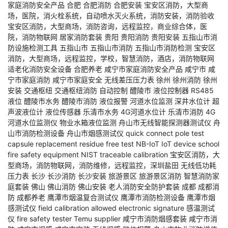
家庭消防安全产品
合肥
合肥消防
合肥安装
宝安区消防，大型商
场，医院，消火栓系统，自动喷水灭火系统，消防安装，消防验收
宝安区消防，大型商场，消防咨询，远程监控，商业综合体，医
院，消防物联网
居家消防套装
贵阳
贵阳消防
贵阳安装
五指山市消
防设施检测工具
五指山市
五指山市消防
五指山市消防检测
宝安区
消防，大型商场，远程监控，学校，智慧消防，酒店，消防物联网
适老化消防安全设备
合肥养老
咸宁市家庭消防安全产品
咸宁市
咸
宁市家庭消防
咸宁市家庭安全
无线差压压力表
徐州
徐州消防
徐州
安装
交通枢纽
交通枢纽消防
自动控制
醴陵市
液位控制器
RS485
液位
醴陵市水务
醴陵市消防
液位报警
河道水位监测
深井水位计
超
声波液位计
液位传感器
乐清市水务
4G河道水位计
乐清市消防
4G
河道水位监测仪
物业水箱液位监测
舟山市无线智能探测器测试仪
舟
山市消防检测设备
舟山市烟感测试仪
quick connect pole
test
capsule replacement
residue free test
NB-IoT IoT device
school
fire safety equipment
NIST traceable calibration
宝安区消防，大
型商场，消防物联网，消防维修，远程监控，深圳盐田
无线低功耗
压力表
长沙
长沙消防
长沙安装
旅游景区
旅游景区消防
智慧消防家
庭套装
佛山
佛山消防
佛山安装
老人消防安全防护套装
成都
成都消
防
成都养老
鹰潭市烟温复合测试仪
鹰潭市消防检测设备
鹰潭市烟
感测试仪
field calibration allowed
electronic signature
感温测试
仪
fire safety tester
Temu supplier
咸宁市消防烟感套装
咸宁市消