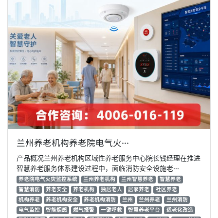
兰州养老机构养老院电气火···
产品概况兰州养老机构区域性养老服务中心院长钱经理在推进
智慧养老服务体系建设过程中，面临消防安全设施老···
养老院电气火灾监控系统
兰州养老机构
兰州智慧养老
智慧养老
智慧消防
养老安全
养老机构
独居老人
居家养老
社区养老
机构养老
养老机构安全
养老机构消防
兰州
兰州养老
兰州消防
电气监控
智能烟感
燃气报警
一键呼救
智慧养老平台
适老化改造