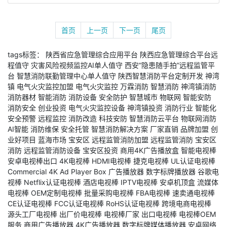
首页
上一页
下一页
尾页
tags标签：
陕西省应急管理综合应用平台
陕西应急管理综合平台远
程值守
灾害风险视频监控AI单人值守
西安“隐患随手拍”远程监管平
台
智慧消防联勤管理中心单人值守
陕西智慧消防平台定制开发
神湾
镇
电气火灾监控加盟
电气火灾监控
万霖消防
智慧消防
神湾镇消防
消防器材
智能消防
消防设备
安全防护
智慧城市
物联网
智能安防
消防安全
创业投资
电气火灾监控设备
神湾镇投资
消防行业
智能化
安全预警
远程监控
消防改造
科技安防
智慧消防云平台
物联网消防
AI智能
消防维保
安全托管
智慧消防解决方案
厂家直销
品牌加盟
创
业好项目
蓝海市场
宝安区
远程监管消防加盟
远程监管消防
宝安区
消防
远程监管消防设备
宝安区投资
商用4K广告播放盒
智能电视棒
安卓电视棒出口
4K电视棒
HDMI电视棒
捷克电视棒
UL认证电视棒
Commercial 4K Ad Player Box
广告播放器
数字标牌播放器
谷歌电
视棒
Netflix认证电视棒
酒店电视棒
IPTV电视棒
安卓机顶盒
流媒体
电视棒
OEM定制电视棒
批量采购电视棒
FBA电视棒
速卖通电视棒
CE认证电视棒
FCC认证电视棒
RoHS认证电视棒
跨境电商电视棒
源头工厂电视棒
出厂价电视棒
电视棒厂家
出口电视棒
电视棒OEM
服务
商用广告播放器
4K广告播放器
数字标牌媒体播放器
安卓网络