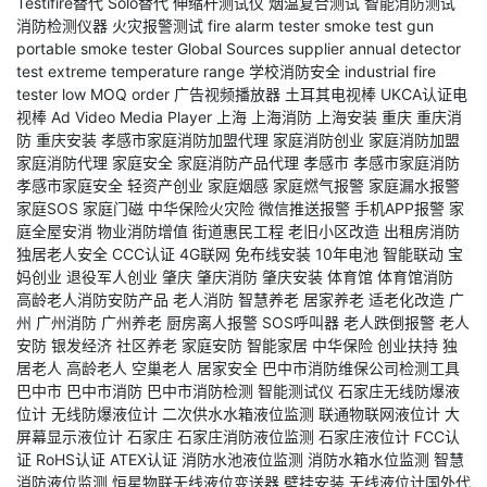
Testifire替代
Solo替代
伸缩杆测试仪
烟温复合测试
智能消防测试
消防检测仪器
火灾报警测试
fire alarm tester
smoke test gun
portable smoke tester
Global Sources supplier
annual detector
test
extreme temperature range
学校消防安全
industrial fire
tester
low MOQ order
广告视频播放器
土耳其电视棒
UKCA认证电
视棒
Ad Video Media Player
上海
上海消防
上海安装
重庆
重庆消
防
重庆安装
孝感市家庭消防加盟代理
家庭消防创业
家庭消防加盟
家庭消防代理
家庭安全
家庭消防产品代理
孝感市
孝感市家庭消防
孝感市家庭安全
轻资产创业
家庭烟感
家庭燃气报警
家庭漏水报警
家庭SOS
家庭门磁
中华保险火灾险
微信推送报警
手机APP报警
家
庭全屋安消
物业消防增值
街道惠民工程
老旧小区改造
出租房消防
独居老人安全
CCC认证
4G联网
免布线安装
10年电池
智能联动
宝
妈创业
退役军人创业
肇庆
肇庆消防
肇庆安装
体育馆
体育馆消防
高龄老人消防安防产品
老人消防
智慧养老
居家养老
适老化改造
广
州
广州消防
广州养老
厨房离人报警
SOS呼叫器
老人跌倒报警
老人
安防
银发经济
社区养老
家庭安防
智能家居
中华保险
创业扶持
独
居老人
高龄老人
空巢老人
居家安全
巴中市消防维保公司检测工具
巴中市
巴中市消防
巴中市消防检测
智能测试仪
石家庄无线防爆液
位计
无线防爆液位计
二次供水水箱液位监测
联通物联网液位计
大
屏幕显示液位计
石家庄
石家庄消防液位监测
石家庄液位计
FCC认
证
RoHS认证
ATEX认证
消防水池液位监测
消防水箱水位监测
智慧
消防液位监测
恒星物联无线液位变送器
壁挂安装
无线液位计国外代