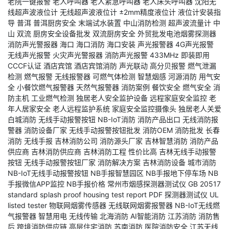
老院一键报警
老人呼叫器
老人紧急呼叫器
老人床头呼叫器
沈阳无
线超声波液位计
无线超声波液位计
±2mm精度液位计
液位计安装指
导
普洱
普洱厨房安全
末端试水装置
中山消防检测
超声波流量计
中
山
双流
厨房安全设备批发
双流厨房安全
外贸批发电池烟雾探测器
消防声光警报器
海口
海口消防
海口安装
声光报警器
4G声光报警
无线声光报警
火灾声光警报器
消防声光报警
433MHz
即装即用
CCCF认证
酒店宾馆
酒店宾馆消防
声光联动
高分贝报警
燃气泄漏
检测
燃气报警
无线报警器
可燃气体检测
智慧烟感
河源消防
用气安
全
小餐饮燃气报警器
天然气报警器
消防案例
餐饮安全
燃气安全
消
防主机
工业燃气检测
独居老人安全监护设备
远程家庭安全监控
老
年人居家安全
老人远程监护系统
家庭安全监控摄像头
独居老人关爱
白城消防
无线手动报警按钮
NB-IoT消防
消防产品出口
无线消防报
警器
消防设备厂家
无线手动报警按钮批发
消防OEM
消防批发
长春
消防
无线手报
吉林消防公司
消防源头厂家
吉林智慧消防
消防产品
供应商
吉林消防供应商
吉林消防工程
性价比高
吉林无线手动报警
按钮
无线手动报警按钮厂家
消防解决方案
吉林消防设备
城市消防
NB-IoT无线手动报警按钮
NB手报智慧园区
NB手报地下停车场
NB
手报微信APP监控
NB手报价格
常州市烟感探测器测试仪
GB 20517
standard
splash proof housing
test report PDF
探测器测试仪
UL
listed tester
物联网烟雾传感器
无线联网烟雾报警器
NB-IoT无线燃
气报警器
智慧用电
无线传输
北海消防
AI智能消防
江苏消防
消防售
后
跨境消防供应链
高层住宅消防
苏南消防
医院消防安全
江苏无线