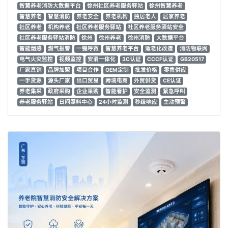
智慧养老消防大数据平台
徐州社区养老服务驿站
徐州智慧养老
智慧养老
智慧消防
养老安全
养老机构
独居老人
居家养老
社区养老
机构养老
社区养老服务驿站
社区养老服务驿站安全
社区养老服务驿站消防
徐州
徐州养老
徐州消防
大数据平台
智能烟感
燃气报警
一键呼救
智慧养老平台
适老化改造
消防物联网
电气火灾监控
视频监控
安消一体化
3C认证
CCCF认证
GB20517
厂家直销
品牌加盟
项目合作
OEM定制
批发价格
零售供应
一手货源
源头厂家
出口贸易
跨境电商
外贸供货
CE认证
养老集采
政府采购
企业采购
智能看护
安全监测
紧急呼叫
养老服务驿站
日间照料中心
24小时监测
秒级响应
主动预警