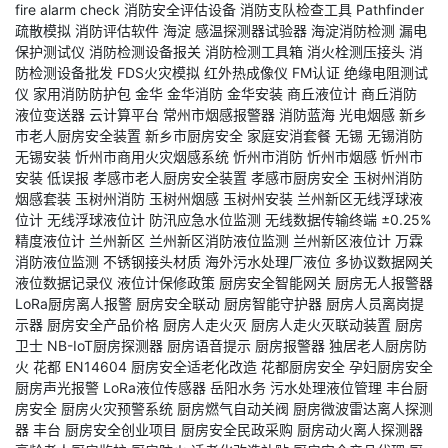
fire alarm check
消防安全评估设备
消防支队检查工具
Pathfinder
疏散模拟
消防评估软件
海淀
感温探测器试验器
海淀消防检测
漏电
保护测试仪
消防检测设备报关
消防检测工具箱
消火栓测压接头
消
防检测设备批发
FDS火灾模拟
红外热成像仪
FM认证
绝缘电阻测试
仪
家用消防防护包
金华
金华消防
金华安装
商丘液位计
商丘消防
液位变送器
云计算平台
常州市烟感报警器
消防蓝海
光电烟感
新乡
市老人厨房安全装置
新乡市厨房安全
家庭安消套餐
无锡
无锡消防
无锡安装
忻州市商用火灾烟感系统
忻州市消防
忻州市烟感
忻州市
安装
低误报
孝感市老人厨房安全装置
孝感市厨房安全
玉树州消防
烟感套装
玉树州消防
玉树州烟感
玉树州安装
兰州新区无线浮球液
位计
无线浮球液位计
防汛应急水位监测
无线数据传输终端
±0.25%
精度液位计
兰州新区
兰州新区消防液位监测
兰州新区液位计
万霖
消防液位监测
不锈钢接头材质
海外污水处理厂液位
多协议数据网关
液位数据记录仪
液位计保修政策
厨房安全智能网关
厨房无人报警器
LoRa厨房离人报警
厨房安全联动
厨房智能守护器
厨房人员离岗提
示器
厨房安全产品价格
厨房人走火灭
厨房人走火灭联动装置
厨房
卫士
NB-IoT厨房探测器
厨房语音提示
厨房报警器
独居老人厨房防
火
花都
EN14604
厨房安全适老化改造
花都厨房安全
孕妇厨房安全
厨房声光报警
LoRa液位传感器
岳阳水务
污水处理液位管理
丰台厨
房安全
厨房火灾预警系统
厨房燃气自动关阀
厨房微波雷达离人探测
器
丰台
厨房安全创业项目
厨房安全民政采购
厨房动火离人探测器