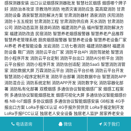
感探测器安装
出口认证烟感探测器批发
智慧社区烟感
烟感哪个牌子
好
消防治本攻坚
宗教场所消防
地质灾害消防应急
莫高窟消防
甘肃
消防设备
酒泉智慧消防解决方案
甘肃消防器材
酒泉消防
庆阳消防
消防十五五规划
甘肃消防工程
甘肃消防供应商
天水消防
甘肃消防
公司
消防动态监测
鼓浪屿消防
福建消防产品
福州智慧消防解决方
案
福建消防改造
民宿消防
智慧养老烟感报警器
智慧养老产品推荐
智慧养老管理系统
厨房烟感报警器
智慧养老设备
智慧养老设备厂家
AI养老
养老智能设备
龙岩消防
三坊七巷消防
福建消防器材
福建消
防设备
鞋厂消防
消防云平台厂家
消防平台API
消防驾驶舱
智慧消
防小程序开发
消防云平台定制
消防平台出口
消防AI分析平台
消防
云平台报价
消防小程序开发
消防信创适配
消防SaaS
智慧消防消管
家
消防数据大屏
万霖消防云平台
消防云平台价格
消防云平台开发
智慧消防小程序定制开发
消防平台部署
消防数据中台
智慧消防APP
消防混合云
消防系统定制
消防APP开发
消防数字化
消防容器化部
署
消防私有化部署
双模烟感
多通信协议智能烟感厂家
烟感工程案
例
多通信协议智能烟感批发
烟感可视化大屏
多通信协议智能烟感价
格
NB-IoT烟感
多协议烟感
多通信协议智能烟感安装
GB标准
4G手
报出口方案
LoRa手报CE认证
4G手报外贸供货
LoRa手报定制开发
LoRa手报FCC认证
独居老人安全设备
独居老人监护
居家养老安全
4G烟感报警器价格
4G烟感报警器批发
4G烟感报警器
智能家居烟
电话咨询
微信
关于我们
感
米家烟感
海外烟感
烟感贴牌
九小场所烟感
烟感选购指南
4G烟