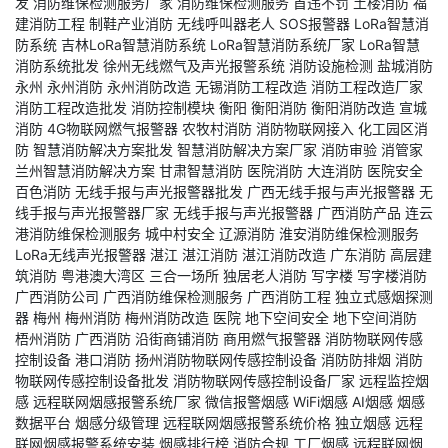
发
消防维保检测服务厂家
消防维保检测服务
首违不罚
土楼消防
福
建消防工程
制鞋产业消防
无线呼叫器老人
SOS报警器
LoRa智慧消
防系统
吉林LoRa智慧消防系统
LoRa智慧消防系统厂家
LoRa智慧
消防系统批发
徐州无线燃气及声光报警系统
消防设施检测
盐城消防
永州
永州消防
永州消防改造
无锡消防工程改造
消防工程改造厂家
消防工程改造批发
消防控制模块
衡阳
衡阳消防
衡阳消防改造
宣城
消防
4G物联网燃气报警器
农牧村消防
消防物联网接入
化工园区消
防
智慧消防解决方案批发
智慧消防解决方案厂家
消防审验
消管家
兰州智慧消防解决方案
甘肃智慧消防
医院消防
大连消防
医院安全
百色消防
无线手报与声光报警器批发
广西无线手报与声光报警器
无
线手报与声光报警器厂家
无线手报与声光报警器
广西消防产品
连云
港消防维保检测服务
城中村安全
辽源消防
淮安消防维保检测服务
LoRa无线声光报警器
湛江
湛江消防
湛江消防改造
广东消防
高层建
筑消防
粤港澳大湾区
三合一场所
独居老人消防
写字楼
写字楼消防
广西消防公司
广西消防维保检测服务
广西消防工程
独立式感烟探测
器
梅州
梅州消防
梅州消防改造
医院
地下空间安全
地下空间消防
梧州消防
广西消防
沿街商铺消防
商用燃气报警器
消防物联网传感
控制设备
港口消防
扬州消防物联网传感控制设备
消防防排烟
消防
物联网传感控制设备批发
消防物联网传感控制设备厂家
远程监控烟
感
远程联网烟感报警系统厂家
微信报警烟感
WiFi烟感
AI烟感
烟感
数据平台
烟感分级管理
远程联网烟感报警系统价格
独立烟感
远程
联网烟感报警系统安装
烟感排行榜
消防合规
工厂烟感
远程联网烟