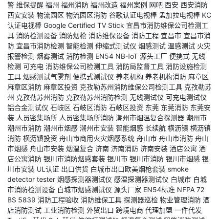
警
维保提醒
福州
福州消防
福州改造
福州案例
网吧
西安
西安消防
西安安装
物流园区
物流园区消防
谷歌认证电视棒
孟加拉电视棒
KC
认证电视棒
Google Certified TV Stick
宜昌市消防维保公司检测工
具
消防检测设备
消防烟枪
消防维保设备
消防工程
宜昌市
宜昌市消
防
宜昌市消防检测
智能检测
伸缩式测试仪
烟感测试
温感测试
火灾
报警检测
烟雾测试
消防检测
EN54
NB-IoT
源头工厂
便携式
无线
检测
可充电
消防维保公司检测工具
消防局监督工具
消防设施检测
工具
烟感测试气雾剂
便携式测试仪
养老机构
养老机构消防
麻章区
麻章区消防
麻章区投资
克孜勒苏州消防维保公司检测工具
克孜勒苏
州
克孜勒苏州消防
克孜勒苏州消防检测
无线测试仪
可充电测试仪
铝合金测试仪
石岐区
石岐区消防
石岐区投资
东莞
东莞消防
东莞安
装
人员密集场所
人员密集场所消防
潮州市烟温复合探测器
潮州市
潮州市消防
潮州市烟感
潮州市安装
智能烟感
长续航
横沥镇
横沥镇
消防
横沥镇投资
舟山市商用火灾烟感系统
舟山市
舟山市消防
舟山
市烟感
舟山市安装
烟温复合
济南
济南消防
济南安装
酒店公寓
酒
店公寓消防
银川市消防烟感套装
银川市
银川市消防
银川市烟感
银
川市安装
UL认证
出口供货
白城市出口欧美烟枪套装
smoke
detector tester
烟感探测器测试仪
感温探测器测试仪
白城市
白城
市消防检测设备
白城市烟感测试仪
源头厂家
EN54标准
NFPA 72
BS 5839
消防工程验收
消防维保工具
探测器巡检
物业管理消防
酒
店消防测试
工业消防检测
外贸出口
跨境电商
代理加盟
一件代发