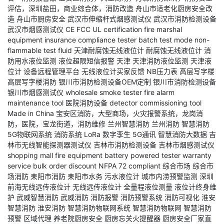
评估，深圳盐田，商业综合体，消防改造
舟山市适老化厨房安全改
造
舟山市厨房安全
武汉市伸缩杆式烟感测试仪
武汉市消防检测设备
武汉市烟感测试仪
CE FCC UL certification
fire marshal
equipment
insurance compliance tester
batch test mode
non-
flammable test fluid
天津耐腐蚀无线液位计
耐腐蚀无线液位计
消
防用水液位监测
液位超限短信报警
天津
天津消防液位监测
天津液
位计
设备远程管理平台
无线液位计买家反馈
NB压力表
高层写字楼
高层写字楼消防
银川市消防检测设备OEM定制
银川市消防检测设备
银川市烟感测试仪
wholesale smoke tester
fire alarm
maintenance tool
医院消防设备
detector commissioning tool
Made in China
宝安区消防，大型商场，火灾报警系统，龙岗消
防，医院，宝龙街道，消防维修
兰州智慧消防
兰州消防
智慧消防
5G物联网系统
消防系统
LoRa
数字孪生
5G通讯
智慧消防大数据
吉
林市无线智能探测器测试仪
吉林市消防检测设备
吉林市烟感测试仪
shopping mall fire equipment
battery powered tester
warranty
service
bulk order discount
NFPA 72 compliant
综合市场
综合市
场消防
耒阳市消防
耒阳市水务
污水液位计
城市内涝预警监测
深圳
前海无线远传液位计
无线远传液位计
全量程液位测量
液位计终身维
护
武威智慧消防
武威消防
消防报警
消防预警系统
消防可视化
淮安
智慧消防
淮安消防
智慧消防物联网系统
智慧消防物联网
智慧消防
预警
区域代理
养老院厨房安全
厨房忘关火提醒器
厨房安全厂家直