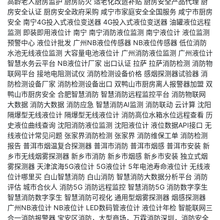
高龄老人厨房监护
厨房防火
适老化改造补贴
厨房安全产品代理
厨
房安全认证
厨房安全政府采购
咸宁市家庭安全全国服务
咸宁市厨房
安全
南宁4G投入式液位变送器
4G投入式液位变送器
油罐液位远程
监测
即装即用液位计
南宁
南宁消防液位监测
南宁液位计
液位监测
预警中心
液位计批发
广州NB液位传感器
NB液位传感器
低位消防
水池无线液位监测
大容量电池液位计
广州消防液位监测
广州液位计
智慧水务云平台
NB液位计厂家
出口认证
拉萨
拉萨消防检测
消防物
联网平台
接地电阻测试仪
消防检测设备价格
感烟探测器试验器
消
防检测设备厂家
消防检测设备出口
双鸭山市厨房离人报警器加盟
双
鸭山市厨房安全
合肥智慧消防
智慧消防远程监控平台
消防物联网
大数据
消防大数据
消防应急
智慧消防AI监测
消防联动
云计算
沈阳
隔爆型无线液位计
隔爆型无线液位计
消防高位水箱水位远程查看
历
史液位曲线查询
沈阳消防液位监测
沈阳液位计
液位数据API接口
无
线液位计常见问题
张家界消防检测
张家界
消防维保工单
消防检测
报告
普洱市烟温复合探测器
普洱市消防
普洱市烟感
普洱市安装
新
乡市无线烟雾探测器
新乡市消防
新乡市烟感
新乡市安装
独立式烟
雾探测器
天津滨海5G液位计
5G液位计
5年电池寿命液位计
无线液
位计哪里买
白山智慧消防
白山消防
智慧消防大数据分析平台
消防
评估
城市合伙人
消防5G
消防远程监控
智慧消防5G
消防数字孪生
智慧消防数字孪生
智慧消防可视化
通用型烟雾探测器
烟感探测器
广州NB液位计
NB液位计
LED数码管液位计
液位计年检
智能联网三
合一消防报警器
宝安区消防，大型商场，万霖消防深圳，消防安全