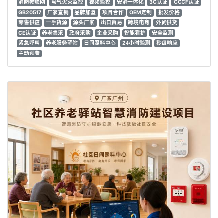
消防物联网
电气火灾监控
视频监控
安消一体化
3C认证
CCCF认证
GB20517
厂家直销
品牌加盟
项目合作
OEM定制
批发价格
零售供应
一手货源
源头厂家
出口贸易
跨境电商
外贸供货
CE认证
养老集采
政府采购
企业采购
智能看护
安全监测
紧急呼叫
养老服务驿站
日间照料中心
24小时监测
秒级响应
主动预警