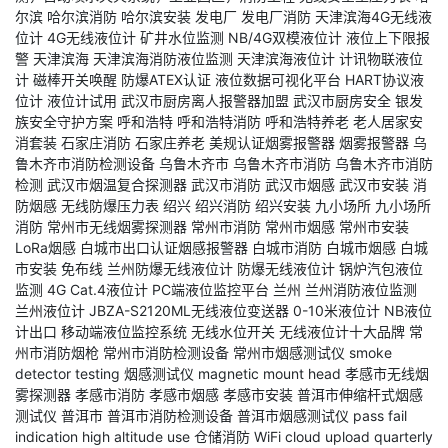
尔滨
哈尔滨消防
哈尔滨安装
发电厂
发电厂消防
天津滨海4G无线液
位计
4G无线液位计
矿井水位监测
NB/4G双模液位计
液位上下限报
警
天津滨海
天津滨海消防液位监测
天津滨海液位计
计讯物联液位
计
磁棒开关唤醒
防爆ATEX认证
液位数据可视化平台
HART协议液
位计
液位计试用
武汉市厨房离人报警器加盟
武汉市厨房安全
银发
族安全守护方案
呼和浩特
呼和浩特消防
呼和浩特养老
老人居家安
消套装
石家庄消防
石家庄养老
美规认证烟雾报警器
烟雾报警器
乌
鲁木齐市消防检测设备
乌鲁木齐市
乌鲁木齐市消防
乌鲁木齐市消防
检测
武汉市烟温复合探测器
武汉市消防
武汉市烟感
武汉市安装
消
防烟感
无线防爆压力表
绍兴
绍兴消防
绍兴安装
九小场所
九小场所
消防
常州市无线烟雾探测器
常州市消防
常州市烟感
常州市安装
LoRa烟感
白城市出口认证烟感报警器
白城市消防
白城市烟感
白城
市安装
免布线
兰州防爆无线液位计
防爆无线液位计
锅炉汽包液位
监测
4G Cat.4液位计
PC端液位监控平台
兰州
兰州消防液位监测
兰州液位计
JBZA-S2120ML无线液位变送器
0-10米液位计
NB液位
计出口
移动端液位监控系统
无线水位开关
无线液位计十大品牌
常
州市消防烟枪
常州市消防检测设备
常州市烟感测试仪
smoke
detector testing
烟感测试仪
magnetic mount head
孝感市无线烟
雾探测器
孝感市消防
孝感市烟感
孝感市安装
普洱市伸缩杆式烟感
测试仪
普洱市
普洱市消防检测设备
普洱市烟感测试仪
pass fail
indication
high altitude use
仓储消防
WiFi cloud upload
quarterly